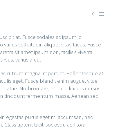


uscipit at. Fusce sodales ac ipsum id
 varius sollicitudin aliquet vitae lacus. Fusce
retra sit amet ipsum non, facilisis viverra
rsus, varius arcu.
m, ac rutrum magna imperdiet. Pellentesque at
iaculis eget. Fusce blandit enim augue, vitae
it vitae. Morbi ornare, enim in finibus cursus,
m. In tincidunt fermentum massa. Aenean sed
 Proin egestas purus eget mi accumsan, nec
Class aptent taciti sociosqu ad litora