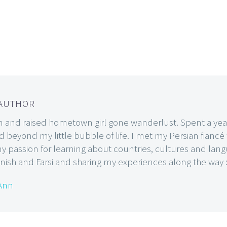
 AUTHOR
n and raised hometown girl gone wanderlust. Spent a year 
rld beyond my little bubble of life. I met my Persian fianc
passion for learning about countries, cultures and langu
nish and Farsi and sharing my experiences along the way :
 Ann