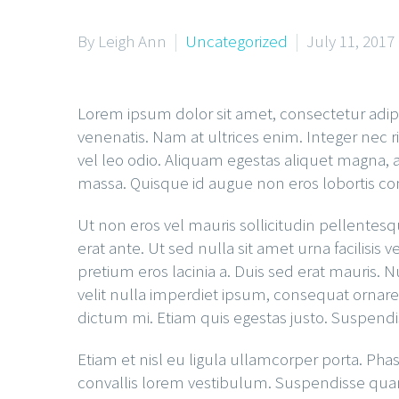
By Leigh Ann
Uncategorized
July 11, 2017
Lorem ipsum dolor sit amet, consectetur adipis
venenatis. Nam at ultrices enim. Integer nec ris
vel leo odio. Aliquam egestas aliquet magna, a 
massa. Quisque id augue non eros lobortis co
Ut non eros vel mauris sollicitudin pellentes
erat ante. Ut sed nulla sit amet urna facilisis
pretium eros lacinia a. Duis sed erat mauris. N
velit nulla imperdiet ipsum, consequat ornar
dictum mi. Etiam quis egestas justo. Suspendis
Etiam et nisl eu ligula ullamcorper porta. Pha
convallis lorem vestibulum. Suspendisse quam m