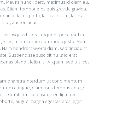
um. Mauris nunc libero, maximus id diam eu,
s. Etiam tempor eros quis gravida gravida.
at lacus porta, facilisis dui ut, lacinia
i ut, auctor lacus.
ti sociosqu ad litora torquent per conubia
egestas, ullamcorper commodo justo. Mauris
. Nam hendrerit viverra diam, sed tincidunt
te. Suspendisse suscipit nulla id erat
cenas blandit felis nisi. Aliquam sed ultrices
ed quam pharetra interdum ut condimentum
rmentum congue, diam risus tempus ante, et
it. Curabitur scelerisque eu ligula ac
 lobortis, augue magna egestas eros, eget