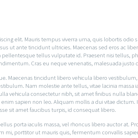
cing elit. Mauris tempus viverra urna, quis lobortis odio s
us ut ante tincidunt ultricies. Maecenas sed eros ac libero
pellentesque tellus vulputate id. Praesent nisi tellus, pha
ndimentum. Cras eu neque venenatis, malesuada justo cu
que. Maecenas tincidunt libero vehicula libero vestibulu
 vestibulum. Nam molestie ante tellus, vitae lacinia massa 
ulla vehicula consectetur nibh, sit amet finibus nulla bland
e enim sapien non leo. Aliquam mollis a dui vitae dictu
se sit amet faucibus turpis, id consequat libero.
sellus porta iaculis massa, vel rhoncus libero auctor at.
i, porttitor ut mauris quis, fermentum convallis sapien. 