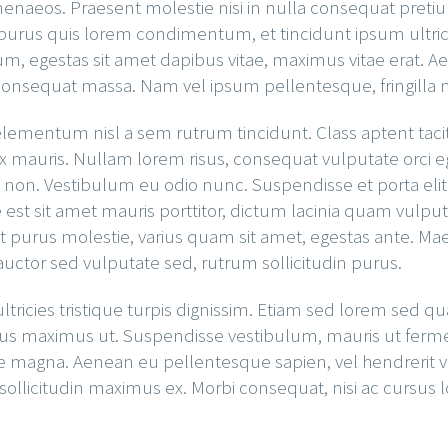
menaeos. Praesent molestie nisi in nulla consequat preti
purus quis lorem condimentum, et tincidunt ipsum ultrice
estas sit amet dapibus vitae, maximus vitae erat. Aenean 
onsequat massa. Nam vel ipsum pellentesque, fringilla nis
is elementum nisl a sem rutrum tincidunt. Class aptent taci
x mauris. Nullam lorem risus, consequat vulputate orci 
s non. Vestibulum eu odio nunc. Suspendisse et porta elit
st sit amet mauris porttitor, dictum lacinia quam vulputa
amet purus molestie, varius quam sit amet, egestas ante. Mae
 auctor sed vulputate sed, rutrum sollicitudin purus.
 ultricies tristique turpis dignissim. Etiam sed lorem s
 lacus maximus ut. Suspendisse vestibulum, mauris ut fe
e magna. Aenean eu pellentesque sapien, vel hendrerit vel
l, sollicitudin maximus ex. Morbi consequat, nisi ac cursus