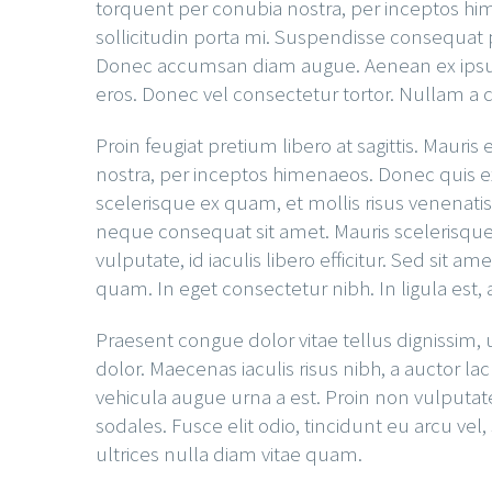
torquent per conubia nostra, per inceptos hi
sollicitudin porta mi. Suspendisse consequat 
Donec accumsan diam augue. Aenean ex ipsum, eg
eros. Donec vel consectetur tortor. Nullam a c
Proin feugiat pretium libero at sagittis. Maur
nostra, per inceptos himenaeos. Donec quis e
scelerisque ex quam, et mollis risus venenati
neque consequat sit amet. Mauris scelerisque e
vulputate, id iaculis libero efficitur. Sed sit 
quam. In eget consectetur nibh. In ligula est,
Praesent congue dolor vitae tellus dignissim,
dolor. Maecenas iaculis risus nibh, a auctor
vehicula augue urna a est. Proin non vulputat
sodales. Fusce elit odio, tincidunt eu arcu ve
ultrices nulla diam vitae quam.