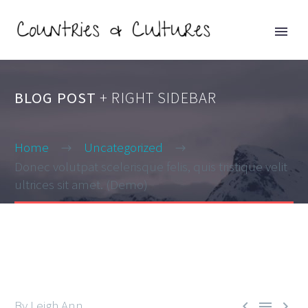
BLOG POST
+ RIGHT SIDEBAR
Home
Uncategorized
Donec volutpat scelerisque felis, quis tristique velit
ultrices sit amet. (Demo)
By Leigh Ann


