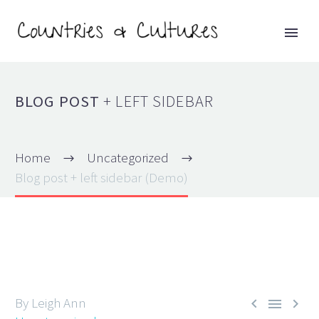
BLOG POST
+ LEFT SIDEBAR
Home
Uncategorized
Blog post + left sidebar (Demo)
By Leigh Ann


