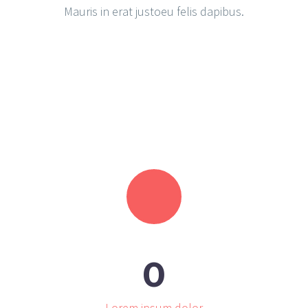
Mauris in erat justoeu felis dapibus.
KARINA MARIE
Lead Developer
The blinding splendor of the
diamond, the mighty power of the
rocket!
0
Lorem ipsum dolor