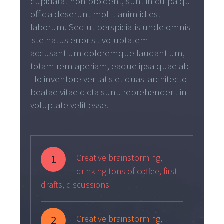
cupidatat non proident, sunt in culpa qui
officia deserunt mollit anim id est
laborum. Sed ut perspiciatis unde omnis
iste natus error sit voluptatem
accusantium doloremque laudantium,
totam rem aperiam, eaque ipsa quae ab
illo inventore veritatis et quasi architecto
beatae vitae dicta sunt. reprehenderit in
voluptate velit esse.
1
Creative brainstorming,
drinking tons of coffee, first
drafts, discussions
2
Creative brainstorming,