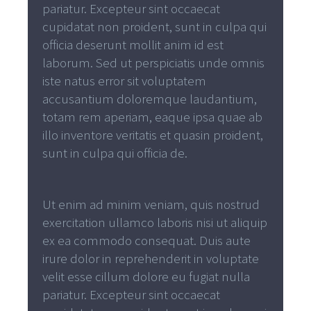
pariatur. Excepteur sint occaecat
cupidatat non proident, sunt in culpa qui
officia deserunt mollit anim id est
laborum. Sed ut perspiciatis unde omnis
iste natus error sit voluptatem
accusantium doloremque laudantium,
totam rem aperiam, eaque ipsa quae ab
illo inventore veritatis et quasin proident,
sunt in culpa qui officia de.
Ut enim ad minim veniam, quis nostrud
exercitation ullamco laboris nisi ut aliquip
ex ea commodo consequat. Duis aute
irure dolor in reprehenderit in voluptate
velit esse cillum dolore eu fugiat nulla
pariatur. Excepteur sint occaecat