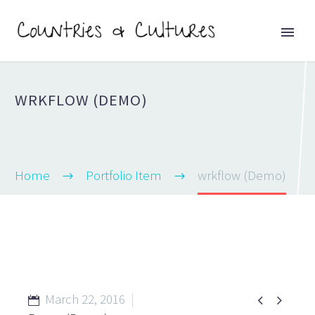
WRKFLOW (DEMO)
Home
Portfolio Item
wrkflow (Demo)
March 22, 2016

