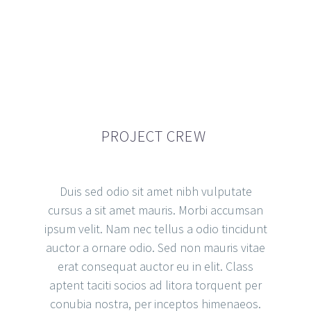
JACK BEAR
PROJECT CREW
Creative Director
The blinding splendor of the
diamond, the mighty power of the
Duis sed odio sit amet nibh vulputate
rocket!
cursus a sit amet mauris. Morbi accumsan
ipsum velit. Nam nec tellus a odio tincidunt
auctor a ornare odio. Sed non mauris vitae
erat consequat auctor eu in elit. Class
aptent taciti socios ad litora torquent per
conubia nostra, per inceptos himenaeos.