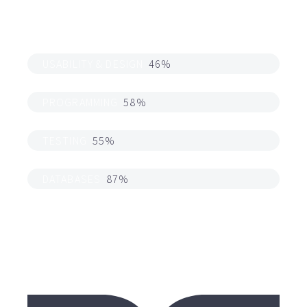
USABILITY & DESIGN
46%
PROGRAMMING
58%
TESTING
55%
DATABASES
87%