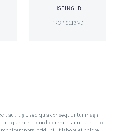
LISTING ID
PROP-9113 VD
dit aut fugit, sed quia consequuntur magni
o quisquam est, qui dolorem ipsum quia dolor
s modi tempora incidunt ut labore et dolore