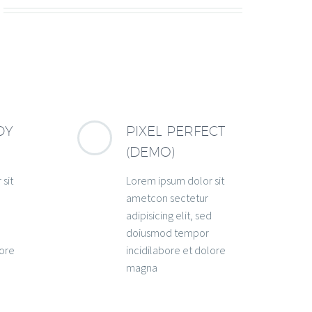
DY
PIXEL PERFECT
(DEMO)
sit
Lorem ipsum dolor sit
ametcon sectetur
d
adipisicing elit, sed
doiusmod tempor
lore
incidilabore et dolore
magna