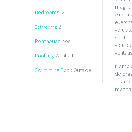
magnam 
Bedrooms:
2
eiusmod
exercit
:
2
Bathrooms
volupta
sunt in
Penthouse:
Yes
volupt
veritat
Roofling:
Asphalt
Nemo en
Swimming Pool:
Outside
dolores
sit ame
magnam