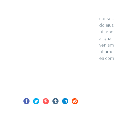
consect
do eiu
ut labo
aliqua
veniam,
ullamco
ea com