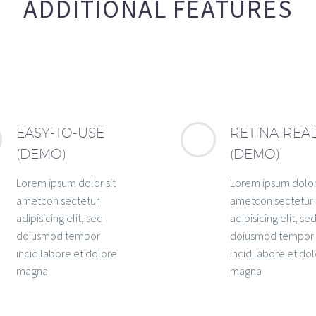
ADDITIONAL FEATURES
EASY-TO-USE
RETINA REA
(DEMO)
(DEMO)
Lorem ipsum dolor sit
Lorem ipsum dolor 
ametcon sectetur
ametcon sectetur
adipisicing elit, sed
adipisicing elit, se
doiusmod tempor
doiusmod tempor
incidilabore et dolore
incidilabore et do
magna
magna