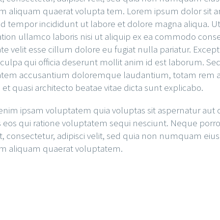
aliquam quaerat volupta tem. Lorem ipsum dolor sit amet
 tempor incididunt ut labore et dolore magna aliqua. U
ation ullamco laboris nisi ut aliquip ex ea commodo conseq
te velit esse cillum dolore eu fugiat nulla pariatur. Exce
 culpa qui officia deserunt mollit anim id est laborum. Sed
atem accusantium doloremque laudantium, totam rem ape
is et quasi architecto beatae vitae dicta sunt explicabo.
im ipsam voluptatem quia voluptas sit aspernatur aut o
 eos qui ratione voluptatem sequi nesciunt. Neque porr
t, consectetur, adipisci velit, sed quia non numquam eiu
 aliquam quaerat voluptatem.