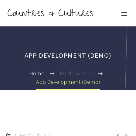
APP DEVELOPMENT (DEMO)
Home
Portfolio Item
App Development (Demo)
June 15, 2016

