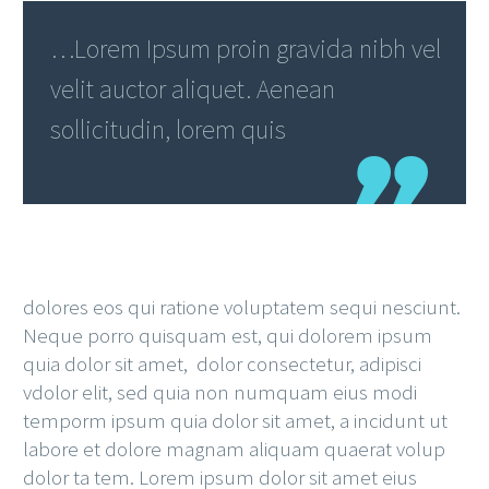
…Lorem Ipsum proin gravida nibh vel
velit auctor aliquet. Aenean
sollicitudin, lorem quis
dolores eos qui ratione voluptatem sequi nesciunt.
Neque porro quisquam est, qui dolorem ipsum
quia dolor sit amet, dolor consectetur, adipisci
vdolor elit, sed quia non numquam eius modi
temporm ipsum quia dolor sit amet, a incidunt ut
labore et dolore magnam aliquam quaerat volup
dolor ta tem. Lorem ipsum dolor sit amet eius