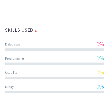
SKILLS USED
0%
Databases
JENIFFER BURNS
0%
Programming
Creative Heads Inc.
Lorem ipsum dolor sit amet,
0%
Usability
consectetur adipisicing elit,
sed do eiusmod tempor
0%
Design
incididunt ut labore et
dolore magna aliqua. Ut
enim ad minim veniam, quis
nostrud exercitation