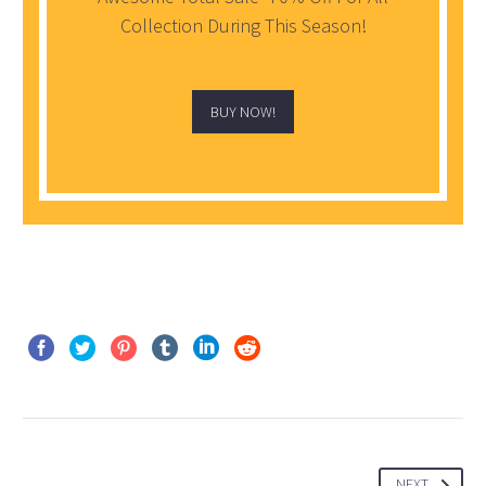
incididunt ut labore et
Collection During This Season!
dolore magna aliqua. Ut
enim ad minim veniam, quis
nostrud exercitation
BUY NOW!
ullamco
NEXT