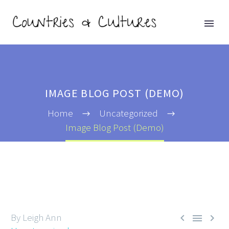
IMAGE BLOG POST (DEMO)
Home
Uncategorized
Image Blog Post (Demo)
By Leigh Ann


